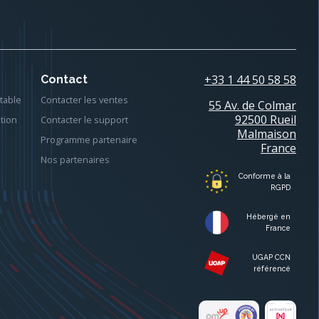
+33 1 44 50 58 58
Contact
table
Contacter les ventes
55 Av. de Colmar
92500 Rueil
tion
Contacter le support
Malmaison
Programme partenaire
France
Nos partenaires
Conforme à la
RGPD
Hébergé en
France
UGAP CCN
référencé