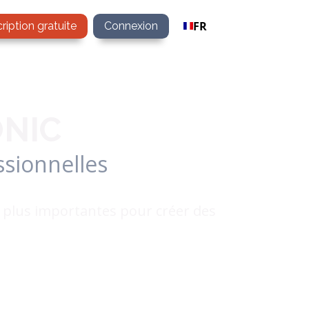
FR
cription gratuite
Connexion
ONIC
ssionnelles
s plus importantes pour créer des