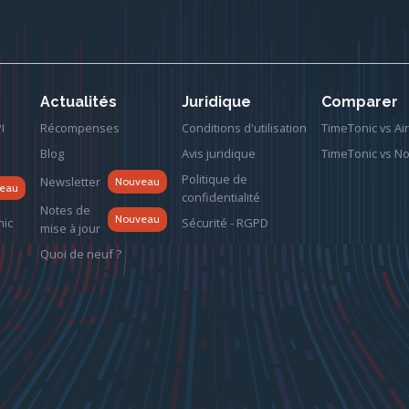
Actualités
Juridique
Comparer
I
Récompenses
Conditions d'utilisation
TimeTonic vs Air
Blog
Avis juridique
TimeTonic vs No
Politique de
Newsletter
Nouveau
eau
confidentialité
Notes de
Nouveau
nic
Sécurité - RGPD
mise à jour
Quoi de neuf ?