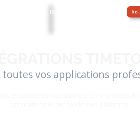
Ins
Services
Demander une démo
Tarifs
Blog
ÉGRATIONS TIMET
toutes vos applications profe
tils et connectez vos données commerciales le
applications et des workflows puissants.