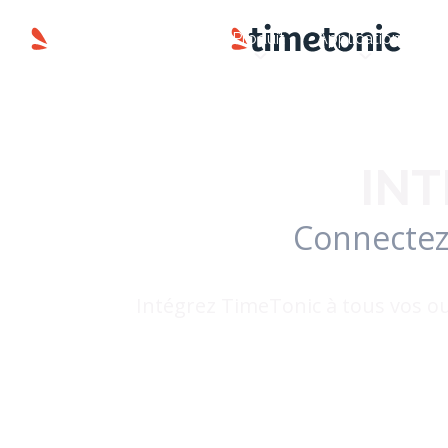
Produit
Applications
INT
Connectez 
Intégrez TimeTonic à tous vos ou