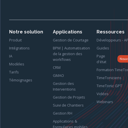
Notre solution
Applications
Ressources
Produit
Gestion de Courtage
Développeurs - AP
Intégrations
BPM | Automatisation
Guides
de la gestion des
IA
Page
Nouv
workflows
d'état
Modèles
CRM
Formation TimeTo
Tarifs
GMAO
TimeToniciens
Témoignages
Gestion des
TimeTonic GPT
Interventions
Vidéos
Gestion de Projets
Webinars
Suivi de Chantiers
Gestion RH
Applications &
Formulaires mobiles