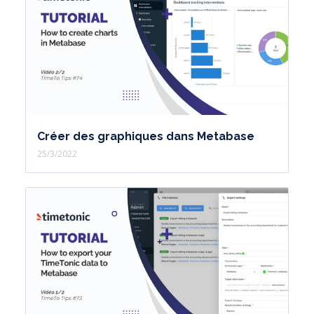
attribuerez à l'IA. Sélectionnez les
données de votre espace de travail
que l'IA traitera. Enfin, insérez une
nouvelle colonne où sera intégrée la
réponse de l'IA. Ensuite, vous
validerez l'automatisation et verrez le
Créer des graphiques dans Metabase
résultat apporté par l'IA.
25/3/2022
A ce stade, soit vous serez satisfait,
soit vous devrez itérer plusieurs fois
en modifiant l'invite donnée à l'IA
pour obtenir le résultat souhaité.
Commençons par le concret.
Dans notre espace de travail,
configurons notre automatisation AI.