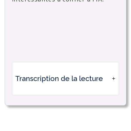
Transcription de la lecture
Mise en place d'automatisations IA
dans Timetonic.
La création d'une automatisation avec
l'IA a pour but d'optimiser nos