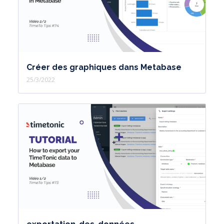
formulaire, je sélectionne le lien QR
code, et j'arrive sur mon document.
Récapitulation :
1. Créez votre colonne Lien permanent
Créer des graphiques dans Metabase
que vous liez à votre support.
25/3/2022
2. Créez votre colonne Code QR que
vous liez à votre Lien permanent.
Vous gagnerez ainsi du temps. Et
soyez sûrs que toutes vos mises à jour
sur vos supports de diffusion n'ont
pas d'impact sur votre communication.