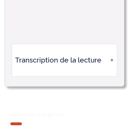
Transcription de la lecture
Comment et pourquoi lier un code QR
au lien permanent pour distribuer vos
supports de communication.
La colonne QR Code vous permet de
Continuez à regarder
représenter la valeur de vos champs,
tels que Smart text, document, URL ou