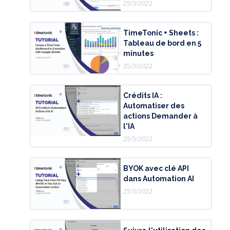
25/3/2022
TimeTonic + Sheets :
Tableau de bord en 5
minutes
25/3/2022
Crédits IA :
Automatiser des
actions Demander à
l'IA
25/3/2022
BYOK avec clé API
dans Automation AI
25/3/2022