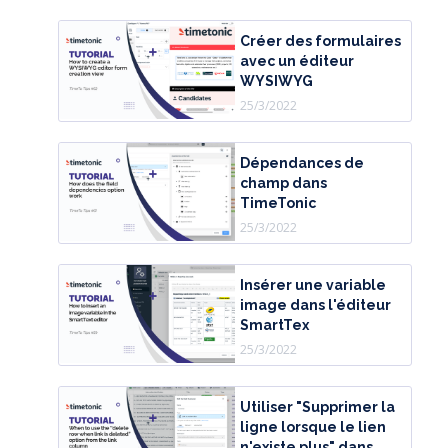
Créer des formulaires
avec un éditeur
WYSIWYG
25/3/2022
Dépendances de
champ dans
TimeTonic
25/3/2022
Insérer une variable
image dans l'éditeur
SmartTex
25/3/2022
Utiliser "Supprimer la
ligne lorsque le lien
n'existe plus" dans