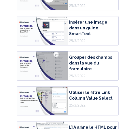
25/3/2022
Insérer une image
dans un guide
SmartText
25/3/2022
Grouper des champs
dans la vue du
formulaire
25/3/2022
Utiliser le filtre Link
Column Value Select
25/3/2022
L'IA affine le HTML pour