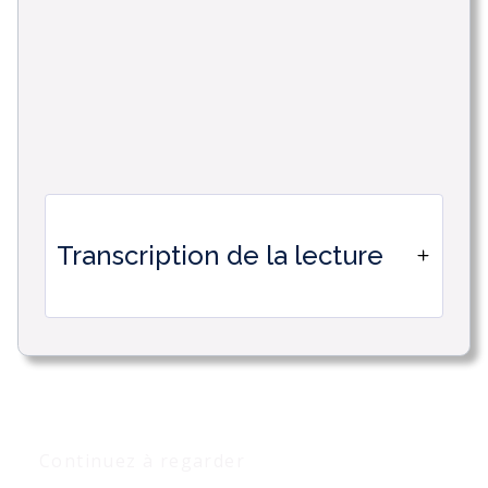
Transcription de la lecture
TimeTonic vous permet de créer des
formulaires en ligne.
L'objectif est de permettre à des
personnes extérieures à TimeTonic de
Continuez à regarder
remplir des lignes dans vos